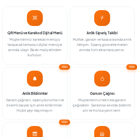
QR Menü ve Karekod Dijital Menü
Anlık Sipariş Takibi
Müşterileriniz karekod menüyü
Mutfak, garson ve kasa arasında anlık
tarayarak temassız dijital menüye
iletişim. Sipariş güncellemeleri
anında ulaşır. Baskı maliyetinden
anında tüm ekranlara yansır.
kurtulun.
YENİ
YENİ
Anlık Bildirimler
Garson Çağrısı
Garson çağrıları, sipariş durumları ve
Müşterileriniz tek tıkla garson
önemli olaylar için anlık bildirimler.
çağırabilir. Garsonlar anında bildirim
Hiçbir şeyi kaçırmayın.
alır ve hızlıca yanıt verir.
YENİ