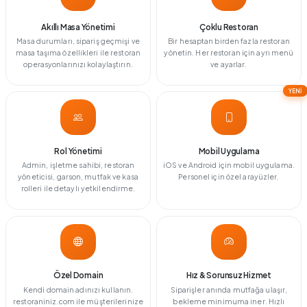
Akıllı Masa Yönetimi
Çoklu Restoran
Masa durumları, sipariş geçmişi ve
Bir hesaptan birden fazla restoran
masa taşıma özellikleri ile restoran
yönetin. Her restoran için ayrı menü
operasyonlarınızı kolaylaştırın.
ve ayarlar.
YENİ
Rol Yönetimi
Mobil Uygulama
Admin, işletme sahibi, restoran
iOS ve Android için mobil uygulama.
yöneticisi, garson, mutfak ve kasa
Personel için özel arayüzler.
rolleri ile detaylı yetkilendirme.
Özel Domain
Hız & Sorunsuz Hizmet
Kendi domain adınızı kullanın.
Siparişler anında mutfağa ulaşır,
restoraniniz.com ile müşterilerinize
bekleme minimuma iner. Hızlı