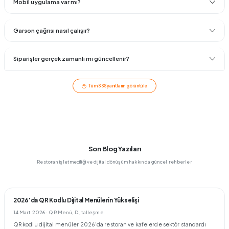
Mobil uygulama var mı?
Garson çağrısı nasıl çalışır?
Siparişler gerçek zamanlı mı güncellenir?
Tüm SSS yanıtlarını görüntüle
Son Blog Yazıları
Restoran işletmeciliği ve dijital dönüşüm hakkında güncel rehberler
2026'da QR Kodlu Dijital Menülerin Yükselişi
14 Mart 2026
· QR Menü, Dijitalleşme
QR kodlu dijital menüler 2026'da restoran ve kafelerde sektör standardı