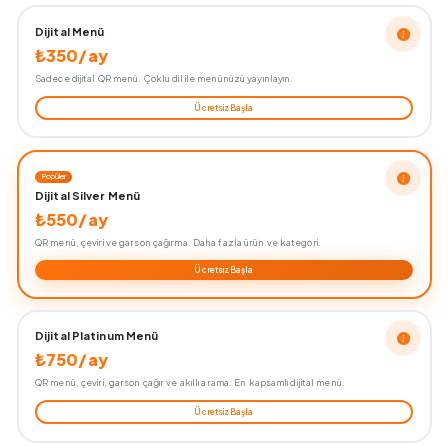
Dijital Menü
₺350/ay
Sadece dijital QR menü. Çoklu dil ile menünüzü yayınlayın.
Ücretsiz Başla
Popüler
Dijital Silver Menü
₺550/ay
QR menü, çeviri ve garson çağırma. Daha fazla ürün ve kategori.
Ücretsiz Başla
Dijital Platinum Menü
₺750/ay
QR menü, çeviri, garson çağır ve akıllı arama. En kapsamlı dijital menü.
Ücretsiz Başla