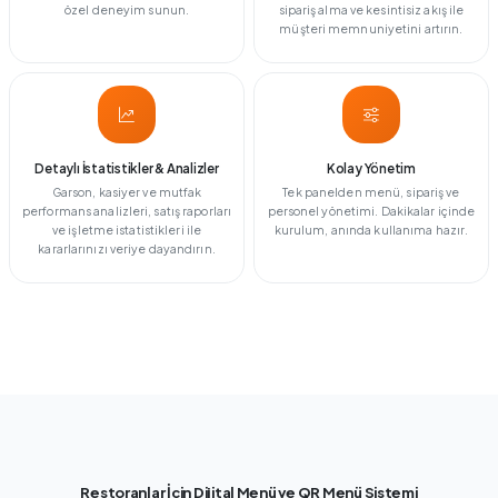
özel deneyim sunun.
sipariş alma ve kesintisiz akış ile
müşteri memnuniyetini artırın.
Detaylı İstatistikler & Analizler
Kolay Yönetim
Garson, kasiyer ve mutfak
Tek panelden menü, sipariş ve
performans analizleri, satış raporları
personel yönetimi. Dakikalar içinde
ve işletme istatistikleri ile
kurulum, anında kullanıma hazır.
kararlarınızı veriye dayandırın.
Restoranlar İçin Dijital Menü ve QR Menü Sistemi