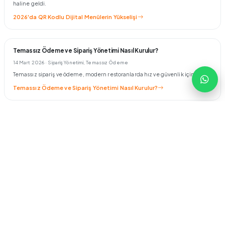
haline geldi.
2026'da QR Kodlu Dijital Menülerin Yükselişi
Temassız Ödeme ve Sipariş Yönetimi Nasıl Kurulur?
14 Mart 2026
· Sipariş Yönetimi, Temassız Ödeme
Temassız sipariş ve ödeme, modern restoranlarda hız ve güvenlik için kritik.
Temassız Ödeme ve Sipariş Yönetimi Nasıl Kurulur?
Küçük Restoranlar İçin Bütçe Dostu Dijital Menü Çözümleri
14 Mart 2026
· Küçük İşletmeler, Dijital Menü
Dijital menü küçük işletmeler için de bütçe dostu; doğru paketle gereksiz
modül maliyeti önlenir.
Küçük Restoranlar İçin Bütçe Dostu Dijital Menü Çözümleri
Tüm Blog Yazılarını Gör