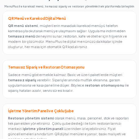
MenuPlus ile karekod menü, temassız sipariş ve restoran yönetimini tek platformda birleştirin
QR Menü ve Karekod Dijital Menü
QR menü sistemi
, müşterilerin masadaki karekod menüyü telefon
kamerasıyla okutarak menüye ulaşmasını sağlar. Uygulama indirmeden
temassız menü
deneyimi sunar; restoran, kafe ve oteller için hijyenik ve
modern bir çözümdür. MenuPlus ile dijital menünüzü dakikalar içinde
oluşturur, her masa için otomatik QR kod alırsınız.
Temassız Sipariş ve Restoran Otomasyonu
Sadece menü göstermekle kalmaz: Basic ve üzeri paketlerde müşteri
temassız sipariş
verebilir. Siparişler anında mutfak ekranına, garson
uygulamasına ve kasa paneline düşer. Böylece
restoran otomasyonu
ile
sipariş hataları azalır, servis süresi kısalır.
İşletme Yönetim Paneli ve Çoklu Şube
Restoran yönetim sistemi
olarak menü, masa, personel, stok ve raporları
tek panelden yönetirsiniz. Çoklu şube desteği ile tüm restoranlarınızı
merkezi
işletme yönetim paneli
üzerinden izleyebilirsiniz. Fiyat
güncellemeleri anında tüm QR dijital menülere yansır; baskı maliyeti ve