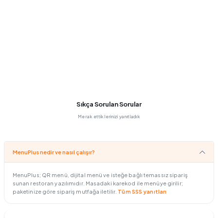
Sıkça Sorulan Sorular
Merak ettiklerinizi yanıtladık
MenuPlus nedir ve nasıl çalışır?
MenuPlus; QR menü, dijital menü ve isteğe bağlı temassız sipariş
sunan restoran yazılımıdır. Masadaki karekod ile menüye girilir;
paketinize göre sipariş mutfağa iletilir.
Tüm SSS yanıtları