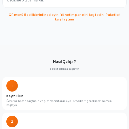
gecikme ortadan kalkar.
QR menü özelliklerini inceleyin
·
Yönetim panelini keşfedin
·
Paketleri
karşılaştırın
Nasıl Çalışır?
3 basit adımda başlayın
1
Kayıt Olun
Ücretsiz hesap oluşturun ve işletmenizi tanımlayın. Kredi kartı gerekmez, hemen
başlayın.
2