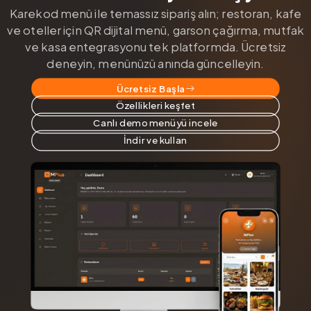
Karekod menü ile temassız sipariş alın; restoran, kafe
ve oteller için QR dijital menü, garson çağırma, mutfak
ve kasa entegrasyonu tek platformda. Ücretsiz
deneyin, menünüzü anında güncelleyin.
Ücretsiz Başla
Özellikleri keşfet
Canlı demo menüyü incele
İndir ve kullan