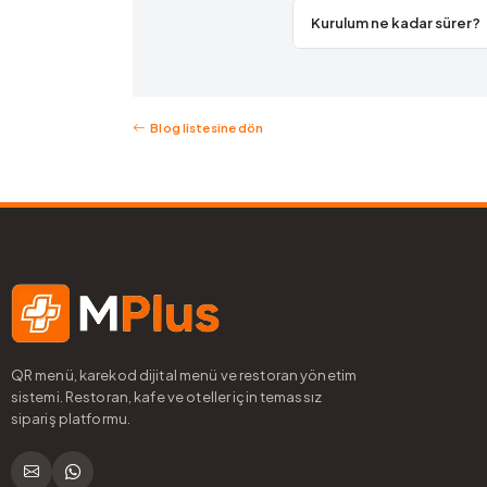
Kurulum ne kadar sürer?
Blog listesine dön
QR menü, karekod dijital menü ve restoran yönetim
sistemi. Restoran, kafe ve oteller için temassız
sipariş platformu.
WhatsApp ile iletişim