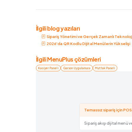
İlgili blog yazıları
Sipariş Yönetimi ve Gerçek Zamanlı Teknolo
2026'da QR Kodlu Dijital Menülerin Yükselişi
İlgili MenuPlus çözümleri
Kasiyer Paneli
Garson Uygulaması
Mutfak Paneli
Temassız sipariş için POS
Sipariş akışı dijital menü