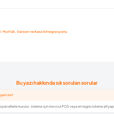
ji: Mutfak, Garson ve Kasa Entegrasyonu
Bu yazı hakkında sık sorulan sorular
 şart mı?
 ve panellerle kurulur; ödeme için mevcut POS veya entegre ödeme altyapını