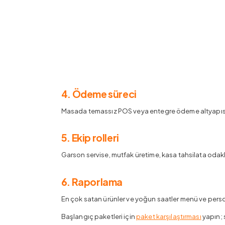
4. Ödeme süreci
Masada temassız POS veya entegre ödeme altyapısı ile 
5. Ekip rolleri
Garson servise, mutfak üretime, kasa tahsilata odaklan
6. Raporlama
En çok satan ürünler ve yoğun saatler menü ve person
Başlangıç paketleri için
paket karşılaştırması
yapın; 