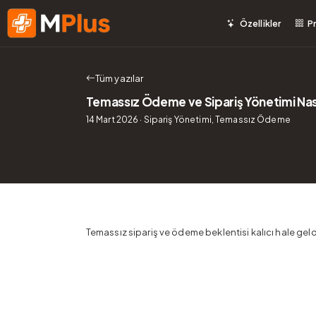
Özellikler
P
MenuPlus Ana Sayfa
Tüm yazılar
Temassız Ödeme ve Sipariş Yönetimi Nası
14 Mart 2026
· Sipariş Yönetimi, Temassız Ödeme
Temassız sipariş ve ödeme beklentisi kalıcı hale gel