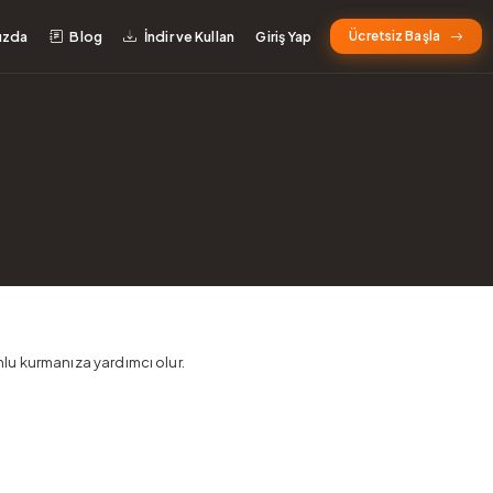
ızda
Blog
İndir ve Kullan
Giriş Yap
Ücretsiz Başla
lu kurmanıza yardımcı olur.