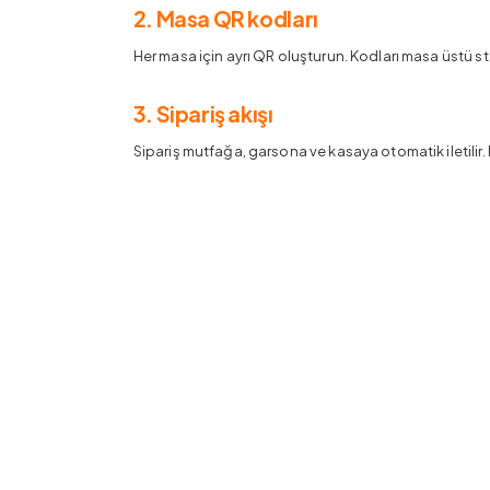
2. Masa QR kodları
Her masa için ayrı QR oluşturun. Kodları masa üstü s
3. Sipariş akışı
Sipariş mutfağa, garsona ve kasaya otomatik iletilir