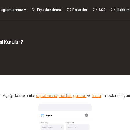
rogramlarımız
Fiyatlandırma
Paketler
SSS
Hakkım
l Kurulur?
di. Aşağıdaki adımlar
dijital menü
,
mutfak
,
garson
ve
kasa
süreçlerini uyum