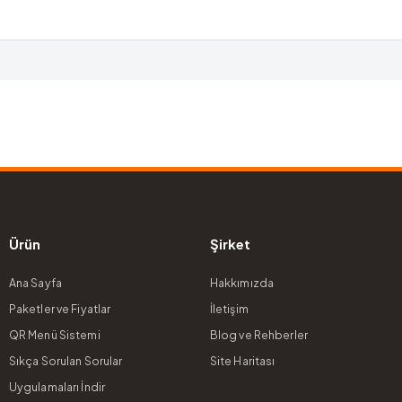
Ürün
Şirket
Ana Sayfa
Hakkımızda
Paketler ve Fiyatlar
İletişim
QR Menü Sistemi
Blog ve Rehberler
Sıkça Sorulan Sorular
Site Haritası
Uygulamaları İndir