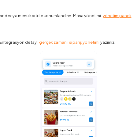
tand veya menü kartı ile konumlandırın. Masa yönetimi:
yönetim paneli
.
. Entegrasyon detayı:
gerçek zamanlı sipariş yönetimi
yazımız.