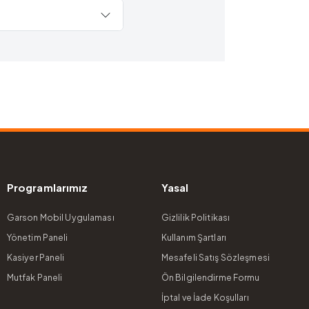
Programlarımız
Yasal
Garson Mobil Uygulaması
Gizlilik Politikası
Yönetim Paneli
Kullanım Şartları
Kasiyer Paneli
Mesafeli Satış Sözleşmesi
Mutfak Paneli
Ön Bilgilendirme Formu
İptal ve İade Koşulları